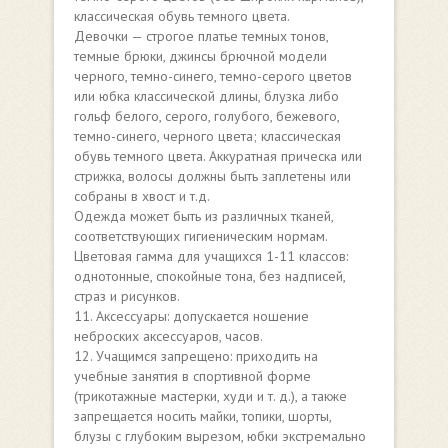
классическая обувь темного цвета.
Девочки — строгое платье темных тонов,
темные брюки, джинсы брючной модели
черного, темно-синего, темно-серого цветов
или юбка классической длины, блузка либо
гольф белого, серого, голубого, бежевого,
темно-синего, черного цвета; классическая
обувь темного цвета. Аккуратная прическа или
стрижка, волосы должны быть заплетены или
собраны в хвост и т.д.
Одежда может быть из различных тканей,
соответствующих гигиеническим нормам.
Цветовая гамма для учащихся 1-11 классов:
однотонные, спокойные тона, без надписей,
страз и рисунков.
11. Аксессуары: допускается ношение
неброских аксессуаров, часов.
12. Учащимся запрещено: приходить на
учебные занятия в спортивной форме
(трикотажные мастерки, худи и т. д.), а также
запрещается носить майки, топики, шорты,
блузы с глубоким вырезом, юбки экстремально