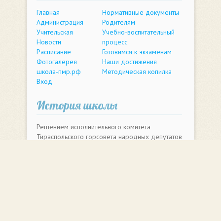
Главная
Нормативные документы
Администрация
Родителям
Учительская
Учебно-воспитательный
Новости
процесс
Расписание
Готовимся к экзаменам
Фотогалерея
Наши достижения
школа-пмр.рф
Методическая копилка
Вход
История школы
Решением исполнительного комитета
Тираспольского горсовета народных депутатов
29 августа 1963 года, по улице Юности 16,
была открыта русская средняя школа №16.
Многолетняя история школы вместила судьбы
огромного количества своих учеников. Среди
выпускников школы есть те, кто воспитывают
подрастающее поколение в стенах родной
школы. На сегодняшний день МОУ
"Тираспольская средняя школа №16" широко