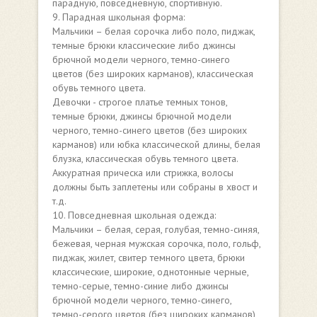
парадную, повседневную, спортивную.
9. Парадная школьная форма:
Мальчики – белая сорочка либо поло, пиджак,
темные брюки классические либо джинсы
брючной модели черного, темно-синего
цветов (без широких карманов), классическая
обувь темного цвета.
Девочки - строгое платье темных тонов,
темные брюки, джинсы брючной модели
черного, темно-синего цветов (без широких
карманов) или юбка классической длины, белая
блузка, классическая обувь темного цвета.
Аккуратная прическа или стрижка, волосы
должны быть заплетены или собраны в хвост и
т.д.
10. Повседневная школьная одежда:
Мальчики – белая, серая, голубая, темно-синяя,
бежевая, черная мужская сорочка, поло, гольф,
пиджак, жилет, свитер темного цвета, брюки
классические, широкие, однотонные черные,
темно-серые, темно-синие либо джинсы
брючной модели черного, темно-синего,
темно-серого цветов (без широких карманов),