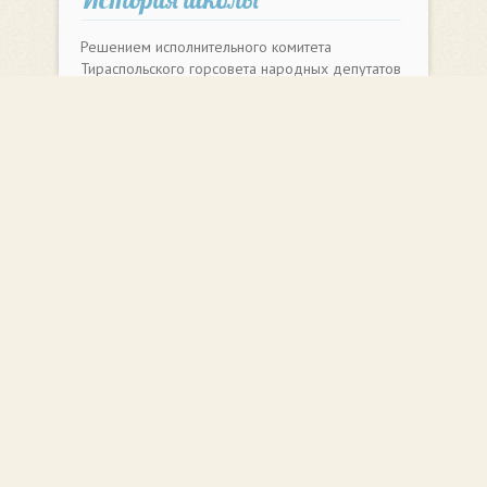
Решением исполнительного комитета
Тираспольского горсовета народных депутатов
29 августа 1963 года, по улице Юности 16,
была открыта русская средняя школа №16.
Многолетняя история школы вместила судьбы
огромного количества своих учеников. Среди
выпускников школы есть те, кто воспитывают
подрастающее поколение в стенах родной
школы. На сегодняшний день МОУ
"Тираспольская средняя школа №16" широко
распахнула свои двери для 708 учащихся.
Местоположение